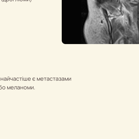
 найчастіше є метастазами
або меланоми.