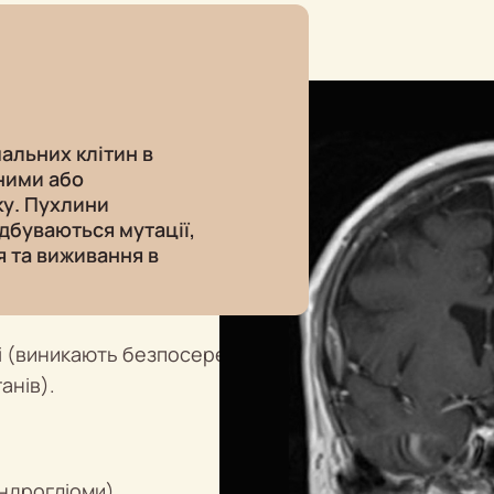
альних клітин в
ними або
ку. Пухлини
дбуваються мутації,
 та виживання в
ні (виникають безпосередньо
анів).
ендрогліоми)