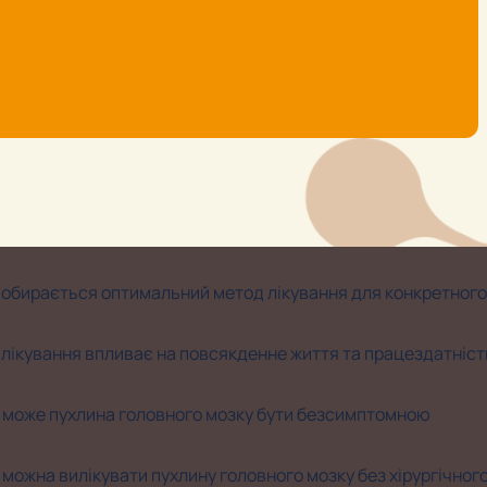
 обирається оптимальний метод лікування для конкретного
 лікування впливає на повсякденне життя та працездатніст
 може пухлина головного мозку бути безсимптомною
 можна вилікувати пухлину головного мозку без хірургічног