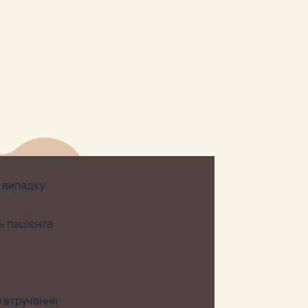
 випадку
ь пацієнта
о втручання