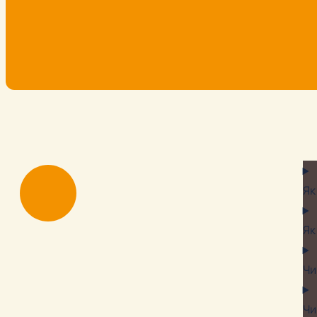
Як
Як
Чи
Чи