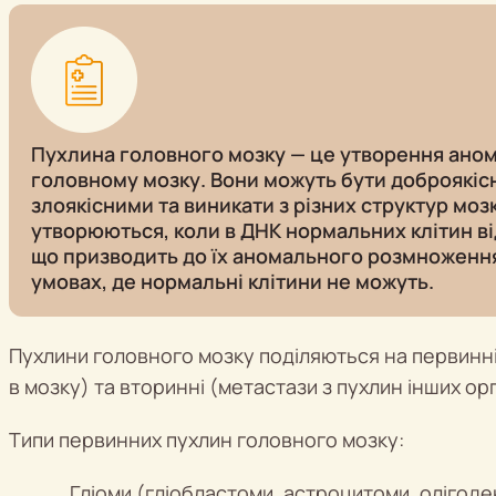
Пухлина головного мозку — це утворення аном
головному мозку. Вони можуть бути доброякіс
злоякісними та виникати з різних структур моз
утворюються, коли в ДНК нормальних клітин ві
що призводить до їх аномального розмноження
умовах, де нормальні клітини не можуть.
Пухлини головного мозку поділяються на первин
в мозку) та вторинні (метастази з пухлин інших орг
Типи первинних пухлин головного мозку:
Гліоми (гліобластоми, астроцитоми, олігод