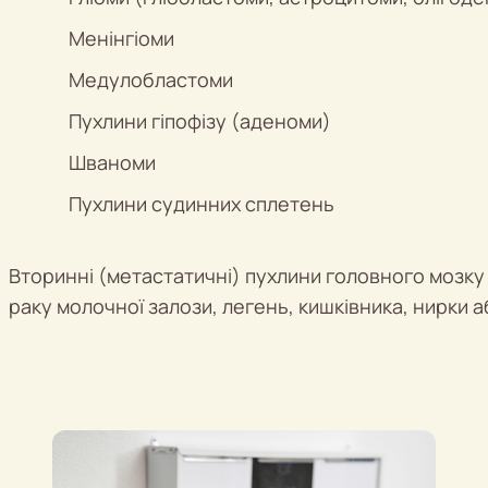
Менінгіоми
Медулобластоми
Пухлини гіпофізу (аденоми)
Шваноми
Пухлини судинних сплетень
Вторинні (метастатичні) пухлини головного мозку
раку молочної залози, легень, кишківника, нирки 