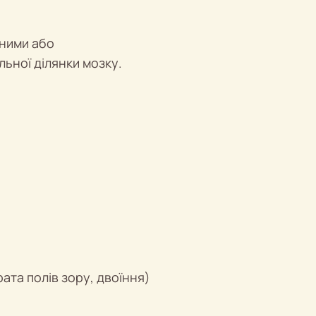
ними або
ьної ділянки мозку.
ата полів зору, двоїння)