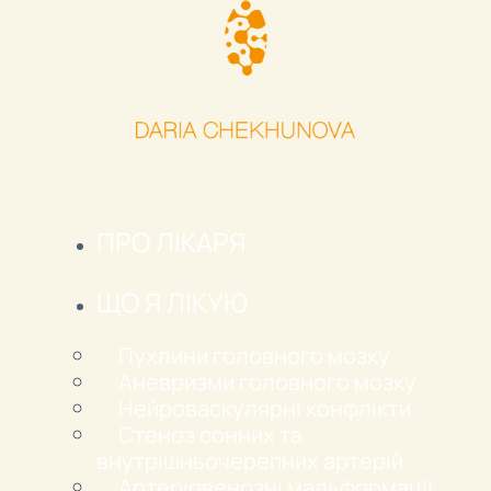
ПРО ЛІКАРЯ
ЩО Я ЛІКУЮ
Пухлини головного мозку
Аневризми головного мозку
Нейроваскулярні конфлікти
Стеноз сонних та
внутрішньочерепних артерій
Артеріовенозні мальформації