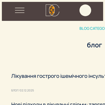
BLOG CATEGO
блог
Лікування гострого ішемічного інсуль
БЛОГ
02.12.2025
Нові підходи в лікуванні гліоми: тарге